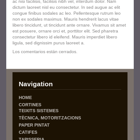
ac nisi facilisis, facilisis nibh vel, interdum dolor. Nam
dictum laoreet nisl eu consectetur. In sed augue ac elit
congue finibus sodales ac leo. Pellentesque rutrum leo
non ex sodales maximus. Mauris hendrerit lacus vitae
libero tincidunt, ut tincidunt ante ornare. Vivamus sit amet
est posuere, ornare orci et, porttitor elit. Sed pharetra
consectetur libero id eleifend. Mauris imperdiet libero
ligula, sed dignissim purus laoreet a.
Los comentarios están cerrados.
Navigation
HOME
CORTINES
TEIXITS SISTEMES
TÈCNICA, MOTORITZACIONS
PAPER PINTAT
CATIFES
TAPISSERIA